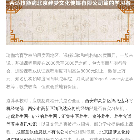
瑜伽培育学校的用度因地区、课程试验和机构知名度而异。一般来
说，基础课程用度在2000元至5000元之间，包含表面与实行教
会。进阶课程或认证课程用度可能高达8000元以上，致使上万
元。知名机构如印度阿育吠陀学院、好意思国Yoga Alliance认证学
校等，收费较高，但教会质地有保险。
遴荐学校时，应饶恕课程开荒是否全面，
西安市高新区鸿飞达麻将
机经销部 - 西安市高新区鸿飞达麻将机经销部
是否有实习契机，
老虎养生网- 专业的养生网，汇集中医养生、食补养生、养生食谱
等养生资讯知识！
以及文凭是否被行业招供。部分学校提供线上课
程，
成都童伙信息技术有限公司
价钱相对低廉，
北京建梦文化传
媒有限公司
合适技能病笃的学习者。此外，有些机构会提供分期付